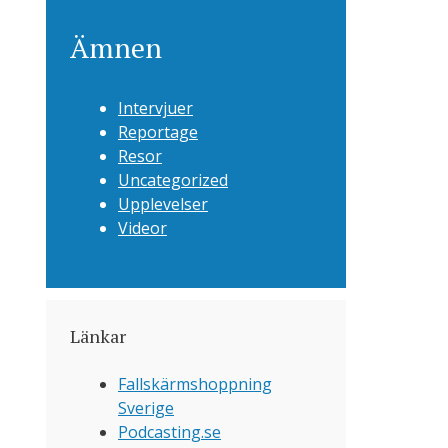
Ämnen
Intervjuer
Reportage
Resor
Uncategorized
Upplevelser
Videor
Länkar
Fallskärmshoppning
Sverige
Podcasting.se