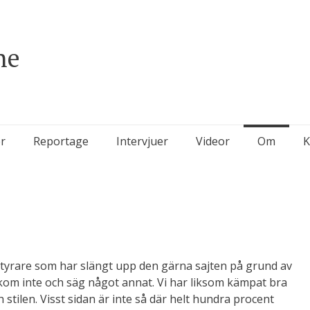
ne
r
Reportage
Intervjuer
Videor
Om
K
entyrare som har slängt upp den gärna sajten på grund av
ch kom inte och säg något annat. Vi har liksom kämpat bra
h stilen. Visst sidan är inte så där helt hundra procent