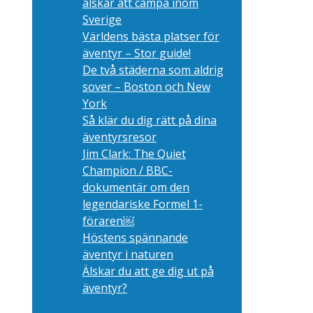
älskar att campa inom
Sverige
Världens bästa platser för
äventyr – Stor guide!
De två städerna som aldrig
sover – Boston och New
York
Så klär du dig rätt på dina
äventyrsresor
Jim Clark: The Quiet
Champion / BBC-
dokumentär om den
legendariske Formel 1-
föraren￼
Höstens spännande
äventyr i naturen
Älskar du att ge dig ut på
äventyr?