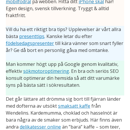
mobilfodral
på webben. Hitta ditt
iPhone skal
här!
Egen design, svensk tillverkning. Tryggt & alltid
fraktfritt.
Vill du ha ett riktigt bra tips? Upplevelser är vårt allra
bästa
presenttips
. Kanske letar du efter
födelsedagspresenter
till kära vänner som snart fyller
år? Ge då bort en personlig gåva med omtanke.
Man kommer högt upp på Google genom kvalitativ,
effektiv
sökmotoroptimering
. En bra och seriös
SEO
konsult optimerar din hemsida så att ditt varumärke
syns på bästa sätt i sökresultaten.
Det går lättare att drömma sig bort till fjärran länder
med dofterna av utsökt
smaksatt kaffe
från
Wendelins. Kardemumma, choklad och hasselnöt är
bara några av de smaker som erbjuds. Här finns även
andra
delikatesser online
än ”bara” kaffe – som teer,