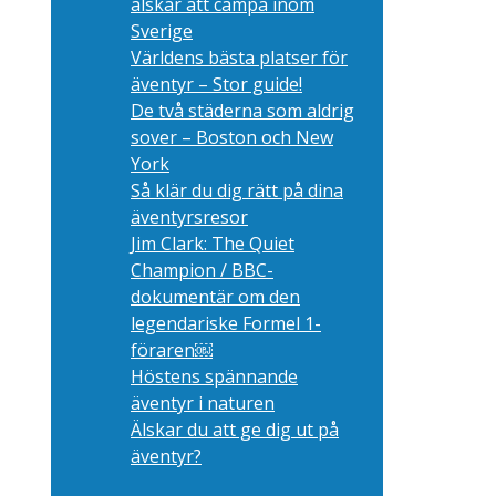
älskar att campa inom
Sverige
Världens bästa platser för
äventyr – Stor guide!
De två städerna som aldrig
sover – Boston och New
York
Så klär du dig rätt på dina
äventyrsresor
Jim Clark: The Quiet
Champion / BBC-
dokumentär om den
legendariske Formel 1-
föraren￼
Höstens spännande
äventyr i naturen
Älskar du att ge dig ut på
äventyr?