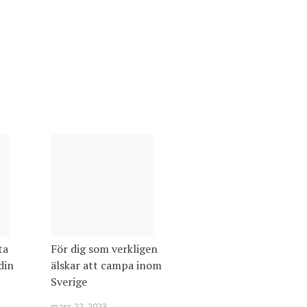
ta
För dig som verkligen
din
älskar att campa inom
Sverige
mars 22, 2023