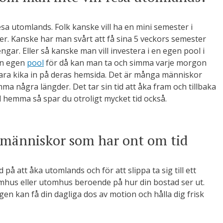
esa utomlands. Folk kanske vill ha en mini semester i
r. Kanske har man svårt att få sina 5 veckors semester
engar. Eller så kanske man vill investera i en egen pool i
 en egen
pool
för då kan man ta och simma varje morgon
bara kika in på deras hemsida. Det är många människor
imma några längder. Det tar sin tid att åka fram och tillbaka
l hemma så spar du otroligt mycket tid också.
a människor som har ont om tid
 på att åka utomlands och för att slippa ta sig till ett
omhus eller utomhus beroende på hur din bostad ser ut.
igen kan få din dagliga dos av motion och hålla dig frisk