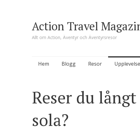
Action Travel Magazi
Allt om Action, Äventyr och Äventyrsresor
Skip
Hem
Blogg
Resor
Upplevelse
to
content
Reser du långt 
sola?