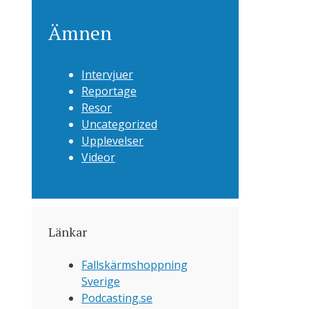
Ämnen
Intervjuer
Reportage
Resor
Uncategorized
Upplevelser
Videor
Länkar
Fallskärmshoppning
Sverige
Podcasting.se