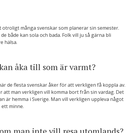
 otroligt många svenskar som planerar sin semester.
r de både kan sola och bada. Folk vill ju så gärna bli
e hälsa.
kan åka till som är varmt?
här de flesta svenskar åker för att verkligen få koppla av.
ör att man verkligen vill komma bort från sin vardag. Det
man är hemma i Sverige. Man vill verkligen uppleva något
ett minne.
 om man inte vill resa utomlands?