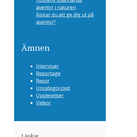
Höstens spännande
äventyr i naturen
Älskar du att ge dig ut på
äventyr?
Ämnen
Intervjuer
Reportage
Resor
Uncategorized
Upplevelser
Videor
Länkar