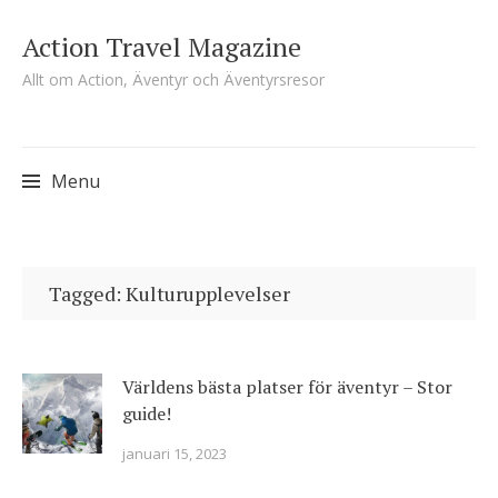
Action Travel Magazine
Allt om Action, Äventyr och Äventyrsresor
Menu
Skip
to
Tagged: Kulturupplevelser
content
Världens bästa platser för äventyr – Stor
guide!
januari 15, 2023