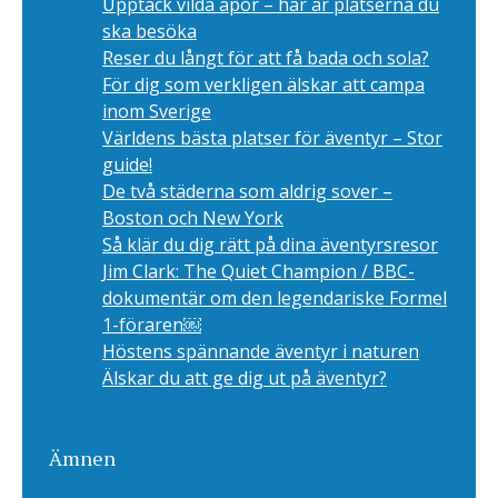
Upptäck vilda apor – här är platserna du
ska besöka
Reser du långt för att få bada och sola?
För dig som verkligen älskar att campa
inom Sverige
Världens bästa platser för äventyr – Stor
guide!
De två städerna som aldrig sover –
Boston och New York
Så klär du dig rätt på dina äventyrsresor
Jim Clark: The Quiet Champion / BBC-
dokumentär om den legendariske Formel
1-föraren￼
Höstens spännande äventyr i naturen
Älskar du att ge dig ut på äventyr?
Ämnen