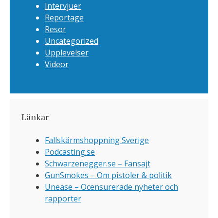
Intervjuer
Reportage
Resor
Uncategorized
Upplevelser
Videor
Länkar
Fallskärmshoppning Sverige
Podcasting.se
Schwarzenegger.se – Fansajt
GunSmokes – Om pistoler & politik
Unease – Ocensurerade nyheter och
rapporter