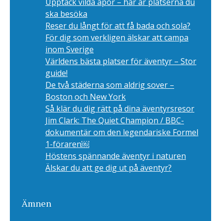
Upptäck vilda apor – här är platserna du
ska besöka
Reser du långt för att få bada och sola?
För dig som verkligen älskar att campa
inom Sverige
Världens bästa platser för äventyr – Stor
guide!
De två städerna som aldrig sover –
Boston och New York
Så klär du dig rätt på dina äventyrsresor
Jim Clark: The Quiet Champion / BBC-
dokumentär om den legendariske Formel
1-föraren￼
Höstens spännande äventyr i naturen
Älskar du att ge dig ut på äventyr?
Ämnen