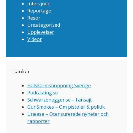
Intervjuer
Reportage
Resor
Uncategorized
Upplevelser
Videor
Länkar
Fallskärmshoppning Sverige
Podcasting.se
Schwarzenegger.se – Fansajt
GunSmokes – Om pistoler & politik
Unease – Ocensurerade nyheter och
rapporter