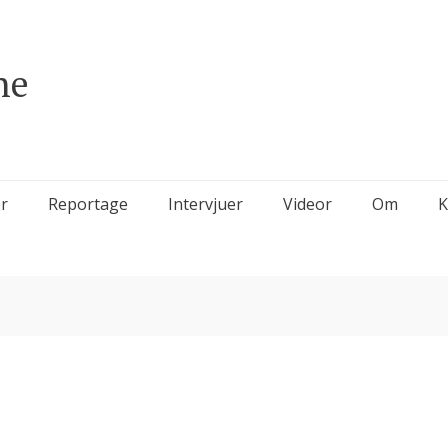
ne
r
Reportage
Intervjuer
Videor
Om
K