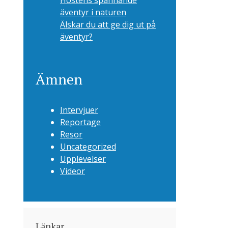
Höstens spännande
äventyr i naturen
Älskar du att ge dig ut på
äventyr?
Ämnen
Intervjuer
Reportage
Resor
Uncategorized
Upplevelser
Videor
Länkar