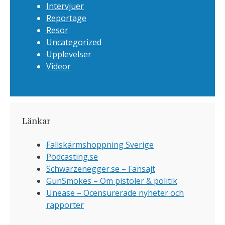
Intervjuer
Reportage
Resor
Uncategorized
Upplevelser
Videor
Länkar
Fallskärmshoppning Sverige
Podcasting.se
Schwarzenegger.se – Fansajt
GunSmokes – Om pistoler & politik
Unease – Ocensurerade nyheter och
rapporter