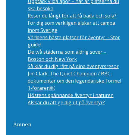
Upptäck vilda apor – här är platserna du
ska besöka
Reser du långt för att få bada och sola?
För dig som verkligen älskar att campa
inom Sverige
Världens bästa platser för äventyr – Stor
guide!
De två städerna som aldrig sover –
Boston och New York
Så klär du dig rätt på dina äventyrsresor
Jim Clark: The Quiet Champion / BBC-
dokumentär om den legendariske Formel
1-föraren￼
Höstens spännande äventyr i naturen
Älskar du att ge dig ut på äventyr?
Ämnen