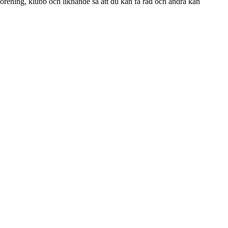
förening, klubb och liknande så att du kan få råd och andra kan