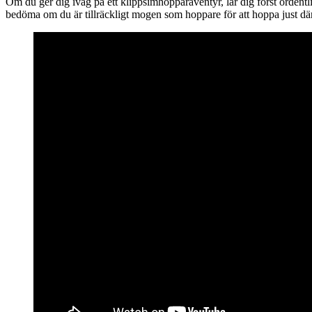
Om du ger dig iväg på ett klippsimhopparäventyr, lär dig först ordentl
bedöma om du är tillräckligt mogen som hoppare för att hoppa just där