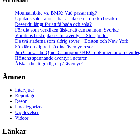
Mountainbike vs. BMX: Vad passar mig?
Upptäck vilda apor – här är platserna du ska besöka
Reser du långt för att få bada och sola?
För dig som verkligen älskar att campa inom Sverige
Världens bästa platser för äventyr – Stor guide!
De två städerna som aldrig sover – Boston och New York
Så klär du dig rätt på dina äventyrsresor
Jim Clark: The Quiet Champion / BBC-dokumentär om den leg
Höstens spännande äventyr i naturen
Älskar du att ge dig ut på äventyr?
Ämnen
Intervjuer
Reportage
Resor
Uncategorized
Upplevelser
Videor
Länkar