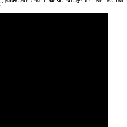
igt platsen och riskerna just där. Studera noggrant. Gå gärna med i nån 
.