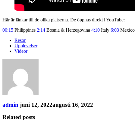
Här är länkar till de olika platserna. De öppnas direkt i YouTube:
00:
15
Philippines
2:
14
Bosnia & Herzegovina
4:10
Italy
6:03
Mexic
Resor
Upplevelser
Videor
admin
juni 12, 2022
augusti 16, 2022
Related posts