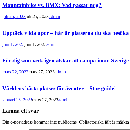
Mountainbike vs. BMX: Vad passar mig?
juli 25, 2023
juli 25, 2023
admin
Upptäck vilda apor – här är platserna du ska besöka
juni 1, 2023
juni 1, 2023
admin
För dig som verkligen älskar att campa inom Sverige
mars 22, 2023
mars 27, 2023
admin
Världens bästa platser för äventyr – Stor guide!
januari 15, 2023
mars 27, 2023
admin
Lämna ett svar
Din e-postadress kommer inte publiceras.
Obligatoriska fält är märkta