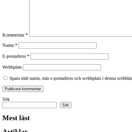
Kommentar
*
Namn
*
E-postadress
*
Webbplats
Spara mitt namn, min e-postadress och webbplats i denna webbläsa
Sök
Sök
Mest läst
Artiklar