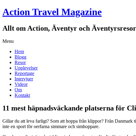
Action Travel Magazine
Allt om Action, Äventyr och Äventyrsreso
Skip
Menu
to
Hem
content
Blogg
Resor
Upplevelser
Reportage
Intervjuer
Videor
Om
Kontakt
11 mest häpnadsväckande platserna för Cli
Gillar du att leva farligt? Som att hoppa från klippor? Från Danmark ti
inte en sport för oerfarna simmare och simhoppare.