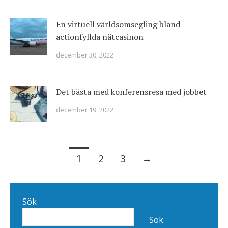
En virtuell världsomsegling bland
actionfyllda nätcasinon
december 30, 2022
Det bästa med konferensresa med jobbet
december 19, 2022
Posts
1
2
3
→
navigation
Sök
Sök