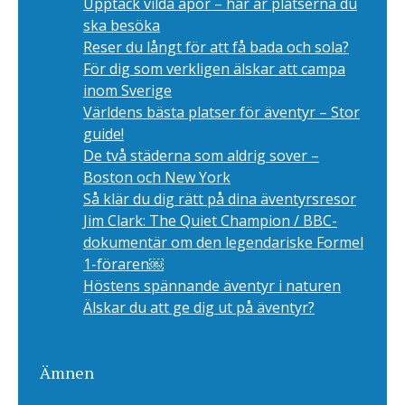
Upptäck vilda apor – här är platserna du
ska besöka
Reser du långt för att få bada och sola?
För dig som verkligen älskar att campa
inom Sverige
Världens bästa platser för äventyr – Stor
guide!
De två städerna som aldrig sover –
Boston och New York
Så klär du dig rätt på dina äventyrsresor
Jim Clark: The Quiet Champion / BBC-
dokumentär om den legendariske Formel
1-föraren￼
Höstens spännande äventyr i naturen
Älskar du att ge dig ut på äventyr?
Ämnen