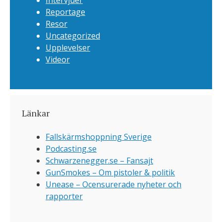
Intervjuer
Reportage
Resor
Uncategorized
Upplevelser
Videor
Länkar
Fallskärmshoppning Sverige
Podcasting.se
Schwarzenegger.se – Fansajt
GunSmokes – Om pistoler & politik
Unease – Ocensurerade nyheter och
rapporter