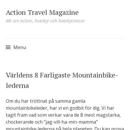
Action Travel Magazine
Allt om Action, Äventyr och Äventyrsresor
Menu
Skip
Världens 8 Farligaste Mountainbike-
to
lederna
content
Om du har tröttnat på samma gamla
mountainbikeleder, har vi en godbit för dig. Vi har
tagit fram vad som verkar vara de 8 mest magstarka,
chockerande och ”jag-vill-ha-min-mamma”
mountainbike-lederna på hela planeten. Du kan prova