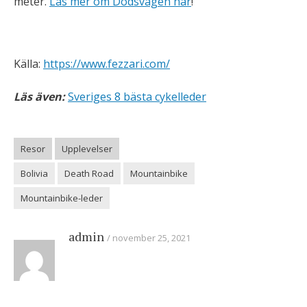
meter.
Läs mer om Dödsvägen här
!
Källa:
https://www.fezzari.com/
Läs även:
Sveriges 8 bästa cykelleder
Resor
Upplevelser
Bolivia
Death Road
Mountainbike
Mountainbike-leder
admin
november 25, 2021