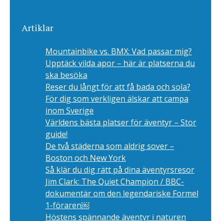
Artiklar
Mountainbike vs. BMX: Vad passar mig?
Upptäck vilda apor – här är platserna du
ska besöka
Reser du långt för att få bada och sola?
För dig som verkligen älskar att campa
inom Sverige
Världens bästa platser för äventyr – Stor
guide!
De två städerna som aldrig sover –
Boston och New York
Så klär du dig rätt på dina äventyrsresor
Jim Clark: The Quiet Champion / BBC-
dokumentär om den legendariske Formel
1-föraren￼
Höstens spännande äventyr i naturen