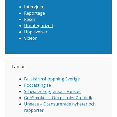
Intervjuer
Reportage
Resor
Uncategorized
Upplevelser
Videor
Länkar
Fallskärmshoppning Sverige
Podcasting.se
Schwarzenegger.se – Fansajt
GunSmokes – Om pistoler & politik
Unease – Ocensurerade nyheter och
rapporter