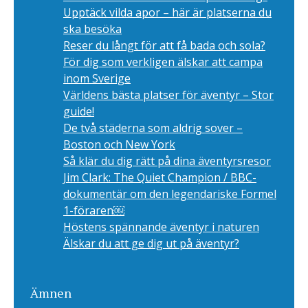
Upptäck vilda apor – här är platserna du
ska besöka
Reser du långt för att få bada och sola?
För dig som verkligen älskar att campa
inom Sverige
Världens bästa platser för äventyr – Stor
guide!
De två städerna som aldrig sover –
Boston och New York
Så klär du dig rätt på dina äventyrsresor
Jim Clark: The Quiet Champion / BBC-
dokumentär om den legendariske Formel
1-föraren￼
Höstens spännande äventyr i naturen
Älskar du att ge dig ut på äventyr?
Ämnen