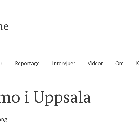
ne
r
Reportage
Intervjuer
Videor
Om
K
mo i Uppsala
ang