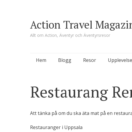
Action Travel Magazi
Allt om Action, Äventyr och Äventyrsresor
Skip
Hem
Blogg
Resor
Upplevelse
to
content
Restaurang Re
Att tänka på om du ska äta mat på en restaur
Restauranger i Uppsala