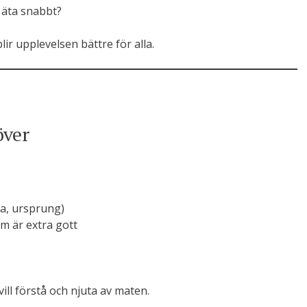
r äta snabbt?
lir upplevelsen bättre för alla.
över
rka, ursprung)
m är extra gott
ll förstå och njuta av maten.