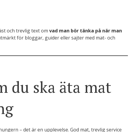
äst och trevlig text om
vad man bör tänka på när man
utmärkt för bloggar, guider eller sajter med mat- och
m du ska äta mat
ng
la hungern – det är en upplevelse. God mat, trevlig service