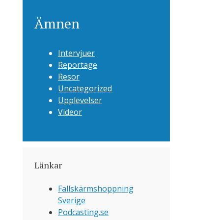
Ämnen
Intervjuer
Reportage
Resor
Uncategorized
Upplevelser
Videor
Länkar
Fallskärmshoppning
Sverige
Podcasting.se