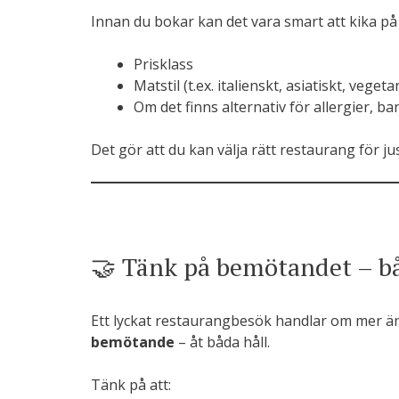
Innan du bokar kan det vara smart att kika på
Prisklass
Matstil (t.ex. italienskt, asiatiskt, vegeta
Om det finns alternativ för allergier, ba
Det gör att du kan välja rätt restaurang för ju
🤝 Tänk på bemötandet – bå
Ett lyckat restaurangbesök handlar om mer ä
bemötande
– åt båda håll.
Tänk på att: