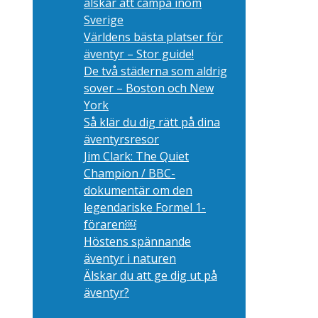
älskar att campa inom
Sverige
Världens bästa platser för
äventyr – Stor guide!
De två städerna som aldrig
sover – Boston och New
York
Så klär du dig rätt på dina
äventyrsresor
Jim Clark: The Quiet
Champion / BBC-
dokumentär om den
legendariske Formel 1-
föraren￼
Höstens spännande
äventyr i naturen
Älskar du att ge dig ut på
äventyr?