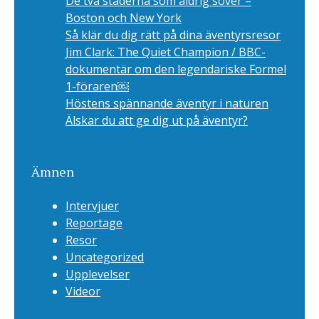
De två städerna som aldrig sover –
Boston och New York
Så klär du dig rätt på dina äventyrsresor
Jim Clark: The Quiet Champion / BBC-
dokumentär om den legendariske Formel
1-föraren￼
Höstens spännande äventyr i naturen
Älskar du att ge dig ut på äventyr?
Ämnen
Intervjuer
Reportage
Resor
Uncategorized
Upplevelser
Videor