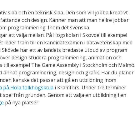
tiv sida och en teknisk sida. Den som vill jobba kreativt
rfattande och design. Känner man att man hellre jobbar
 inom programmering. Inom det svenska
gar att välja mellan. På Högskolan i Skövde till exempel
et leder fram till en kandidatexamen i datavetenskap med
 i Skövde har ett av landets bredaste utbud av program
utöver design studera programmering, animation och
inns till exempel The Game Assembly i Stockholm och Malmö.
d annat programmering, design och grafik. Har du planer
grunden kanske det passar att gå en utbildning inom
a på Hola folkhögskola
i Kramfors. Under tre terminer
tt spel från grunden. Genom att välja en utbildning i en
ge
på nya platser.