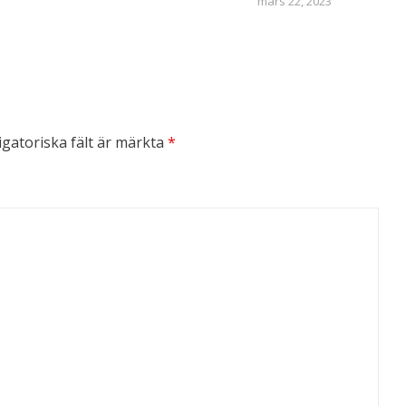
mars 22, 2023
igatoriska fält är märkta
*