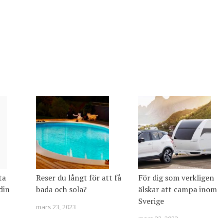
ta
Reser du långt för att få
För dig som verkligen
din
bada och sola?
älskar att campa inom
Sverige
mars 23, 2023