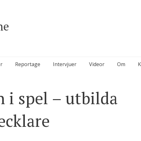
ne
r
Reportage
Intervjuer
Videor
Om
K
n i spel – utbilda
vecklare