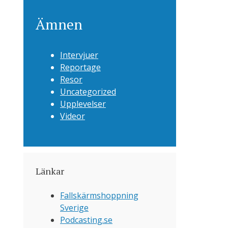
Ämnen
Intervjuer
Reportage
Resor
Uncategorized
Upplevelser
Videor
Länkar
Fallskärmshoppning
Sverige
Podcasting.se