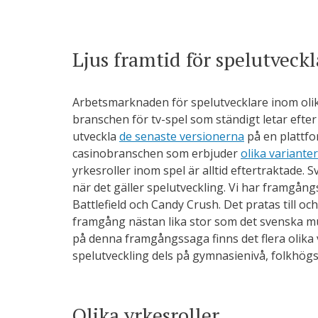
Ljus framtid för spelutveckl
Arbetsmarknaden för spelutvecklare inom olika
branschen för tv-spel som ständigt letar efte
utveckla
de senaste versionerna
på en plattfo
casinobranschen som erbjuder
olika varianter
yrkesroller inom spel är alltid eftertraktade. S
när det gäller spelutveckling. Vi har framgån
Battlefield och Candy Crush. Det pratas till o
framgång nästan lika stor som det svenska mus
på denna framgångssaga finns det flera olika v
spelutveckling dels på gymnasienivå, folkhögs
Olika yrkesroller