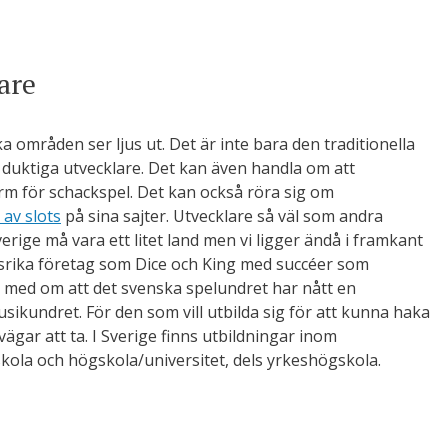
are
 områden ser ljus ut. Det är inte bara den traditionella
r duktiga utvecklare. Det kan även handla om att
rm för schackspel. Det kan också röra sig om
 av slots
på sina sajter. Utvecklare så väl som andra
verige må vara ett litet land men vi ligger ändå i framkant
gsrika företag som Dice och King med succéer som
ch med om att det svenska spelundret har nått en
ikundret. För den som vill utbilda sig för att kunna haka
ägar att ta. I Sverige finns utbildningar inom
kola och högskola/universitet, dels yrkeshögskola.