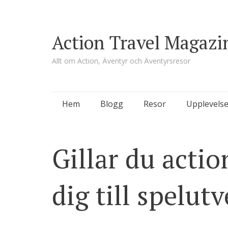
Action Travel Magazi
Allt om Action, Äventyr och Äventyrsresor
Skip
Hem
Blogg
Resor
Upplevelse
to
content
Gillar du actio
dig till spelut