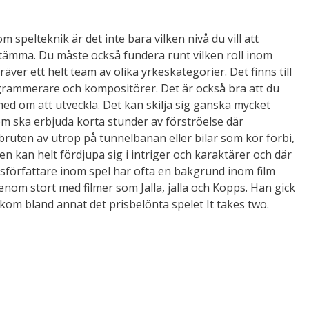
om spelteknik är det inte bara vilken nivå du vill att
tämma. Du måste också fundera runt vilken roll inom
kräver ett helt team av olika yrkeskategorier. Det finns till
grammerare och kompositörer. Det är också bra att du
 med om att utveckla. Det kan skilja sig ganska mycket
som ska erbjuda korta stunder av förströelse där
uten av utrop på tunnelbanan eller bilar som kör förbi,
en kan helt fördjupa sig i intriger och karaktärer och där
usförfattare inom spel har ofta en bakgrund inom film
genom stort med filmer som Jalla, jalla och Kopps. Han gick
akom bland annat det prisbelönta spelet It takes two.