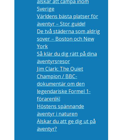
älskar att campa inom
Sverige
Världens bästa platser för
äventyr – Stor guide!
De två städerna som aldrig
sover – Boston och New
York
Så klär du dig rätt på dina
äventyrsresor
Jim Clark: The Quiet
Champion / BBC-
dokumentär om den
legendariske Formel 1-
föraren￼
Höstens spännande
äventyr i naturen
Älskar du att ge dig ut på
äventyr?