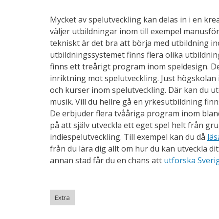
Mycket av spelutveckling kan delas in i en krea
väljer utbildningar inom till exempel manusfö
tekniskt är det bra att börja med utbildning
utbildningssystemet finns flera olika utbildnin
finns ett treårigt program inom speldesign. D
inriktning mot spelutveckling. Just högskolan
och kurser inom spelutveckling. Där kan du 
musik. Vill du hellre gå en yrkesutbildning f
De erbjuder flera tvååriga program inom blan
på att själv utveckla ett eget spel helt från 
indiespelutveckling. Till exempel kan du då
läs
från du lära dig allt om hur du kan utveckla di
annan stad får du en chans att
utforska Sveri
Extra