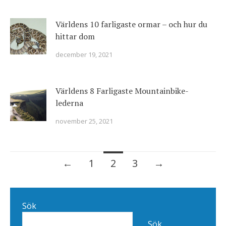
Världens 10 farligaste ormar – och hur du
hittar dom
december 19, 2021
Världens 8 Farligaste Mountainbike-
lederna
november 25, 2021
Posts
←
1
2
3
→
navigation
Sök
Sök