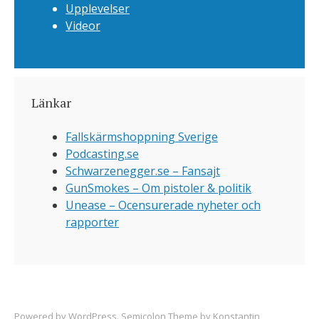
Upplevelser
Videor
Länkar
Fallskärmshoppning Sverige
Podcasting.se
Schwarzenegger.se – Fansajt
GunSmokes – Om pistoler & politik
Unease – Ocensurerade nyheter och
rapporter
Powered by
WordPress
. Semicolon Theme by
Konstantin